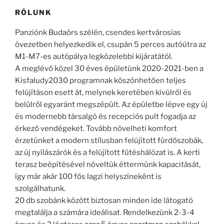
RÓLUNK
Panziónk Budaörs szélén, csendes kertvárosias
övezetben helyezkedik el, csupán 5 perces autóútra az
M1-M7-es autópálya legközelebbi kijáratától.
A meglévő közel 30 éves épületünk 2020-2021-ben a
Kisfaludy2030 programnak köszönhetően teljes
felújításon esett át, melynek keretében kívülről és
belülről egyaránt megszépült. Az épületbe lépve egy új
és modernebb társalgó és recepciós pult fogadja az
érkező vendégeket. Tovább növelheti komfort
érzetünket a modern stílusban felújított fürdőszobák,
az új nyílászárók és a felújított fűtéshálózat is. A kerti
terasz beépítésével növeltük éttermünk kapacitását,
így már akár 100 fős lagzi helyszíneként is
szolgálhatunk.
20 db szobánk között biztosan minden ide látogató
megtalálja a számára ideálisat. Rendelkezünk 2-3-4