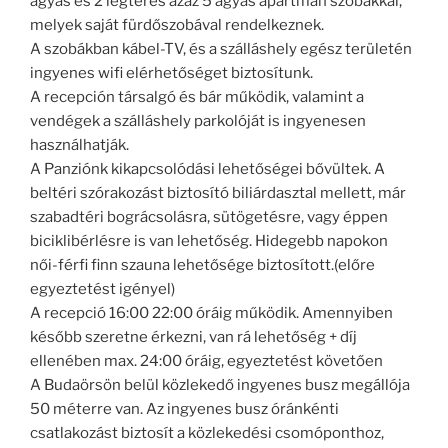
ágyas és 2 légteres azaz 5 ágyas apartman szobákkal,
melyek saját fürdőszobával rendelkeznek.
A szobákban kábel-TV, és a szálláshely egész területén
ingyenes wifi elérhetőséget biztosítunk.
A recepción társalgó és bár működik, valamint a
vendégek a szálláshely parkolóját is ingyenesen
használhatják.
A Panziónk kikapcsolódási lehetőségei bővültek. A
beltéri szórakozást biztosító biliárdasztal mellett, már
szabadtéri bográcsolásra, sütögetésre, vagy éppen
biciklibérlésre is van lehetőség. Hidegebb napokon
női-férfi finn szauna lehetősége biztosított.(előre
egyeztetést igényel)
A recepció 16:00 22:00 óráig működik. Amennyiben
később szeretne érkezni, van rá lehetőség + díj
ellenében max. 24:00 óráig, egyeztetést követően
A Budaörsön belül közlekedő ingyenes busz megállója
50 méterre van. Az ingyenes busz óránkénti
csatlakozást biztosít a közlekedési csomóponthoz,