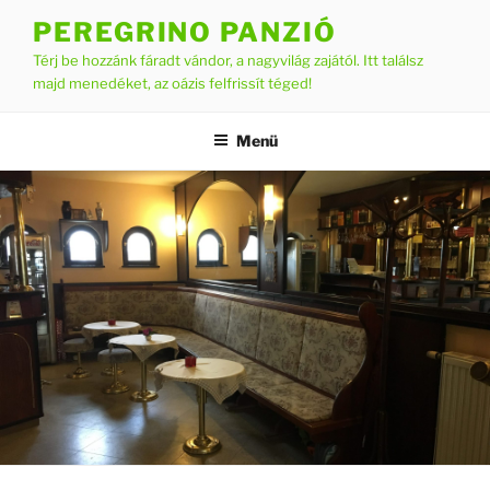
Tartalomhoz
PEREGRINO PANZIÓ
Térj be hozzánk fáradt vándor, a nagyvilág zajától. Itt találsz
majd menedéket, az oázis felfrissít téged!
Menü