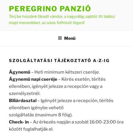
Tartalomhoz
PEREGRINO PANZIÓ
Térj be hozzánk fáradt vándor, a nagyvilág zajától. Itt találsz
majd menedéket, az oázis felfrissít téged!
Menü
SZOLGÁLTATÁSI TÁJÉKOZTATÓ A-Z-IG
Ágynemű
– Heti minimum kétszeri cseréje.
Ágynemű napi cseréje
– Kérés esetén, térítés
ellenében, igényét jelezze a recepción vagy a
személyzetnél.
Biliárdasztal
– Igényét jelezze a recepción, térítés
ellenében igénybe vehető
szolgáltatás (maximum 8 főig).
Check- in
– Az érkezés napján a szobát 16:00-23:00 óra
között foglalhatják el.