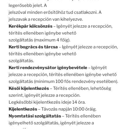
legerősebb jelet. A
jelszóval minden erősítőhöz tud csatlakozni. A
jelszavak a recepción van kihelyezve.
Kerékpár kölcsönzés
– Igényét jelezze a recepción,
térítés ellenében igénybe vehető
szolgáltatás (maximum 4 főig).
Kerti bogrács és tárcsa
– Igényét jelezze a recepción,
térítés ellenében igénybe vehető
szolgáltatás.
Kerti rendezvénysátor igénybevétele
– Igényét
jelezze a recepción, térítés ellenében igénybe vehető
szolgáltatás (minimum 100 fős rendezvény esetében).
Késői kijelentkezés
– Térítés ellenében, lehetőség
szerint, igényét jelezze a recepción.
Legkésőbbi kijelentkezés ideje 14 óra.
Kijelentkezés
– Távozás napján 10:00 óráig.
Nyomtatási szolgáltatás
– Térítés ellenében
igényelhető szolgáltatás, igényét jelezze a