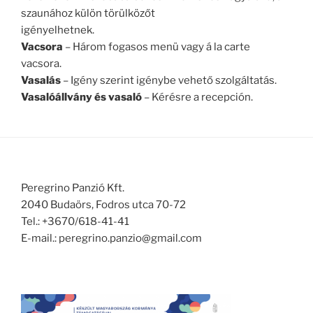
szaunához külön törülközőt
igényelhetnek.
Vacsora
– Három fogasos menü vagy á la carte
vacsora.
Vasalás
– Igény szerint igénybe vehető szolgáltatás.
Vasalóállvány és vasaló
– Kérésre a recepción.
Peregrino Panzió Kft.
2040 Budaörs, Fodros utca 70-72
Tel.: +3670/618-41-41
E-mail.: peregrino.panzio@gmail.com