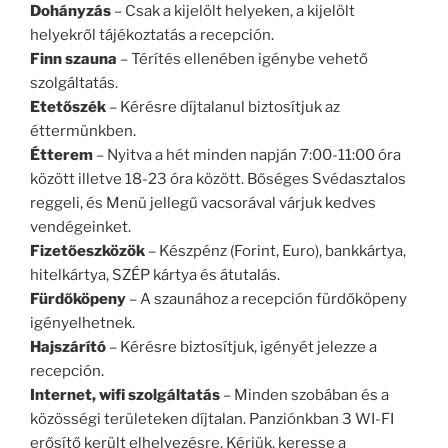
Dohányzás
– Csak a kijelölt helyeken, a kijelölt
helyekről tájékoztatás a recepción.
Finn szauna
– Térítés ellenében igénybe vehető
szolgáltatás.
Etetőszék
– Kérésre díjtalanul biztosítjuk az
éttermünkben.
Étterem
– Nyitva a hét minden napján 7:00-11:00 óra
között illetve 18-23 óra között. Bőséges Svédasztalos
reggeli, és Menü jellegű vacsorával várjuk kedves
vendégeinket.
Fizetőeszközök
– Készpénz (Forint, Euro), bankkártya,
hitelkártya, SZÉP kártya és átutalás.
Fürdőköpeny
– A szaunához a recepción fürdőköpeny
igényelhetnek.
Hajszárító
– Kérésre biztosítjuk, igényét jelezze a
recepción.
Internet, wifi szolgáltatás
– Minden szobában és a
közösségi területeken díjtalan. Panziónkban 3 WI-FI
erősítő került elhelyezésre. Kérjük, keresse a