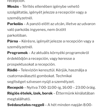
recepción.
Mosás
– Térítés ellenében igénybe vehető
szolgáltatás, igényét jelezze a recepción vagy a
személyzetnél.
Parkolás
– A panzió előtt az utcán, illetve az udvaron
való parkolás ingyenes, nem őrzött
parkolóban.
Párna
– Kérésre, igényét jelezze a recepción vagy a
személyzetnél.
Programok
– Az aktuális környéki programokról
érdeklődjön a recepción, vagy keresse a
prospektusokat a recepción.
Rádió
– Televízión keresztül. Kérjük, használja a
csatornaválasztó gombokat. Technikai
segítséget szívesen nyújt a személyzet.
Recepció
– Nyitva 7:00-11:00-ig, 16:00 – 23:00 óráig.
Régiós ételek, ízek, borok
– Éttermünk kínálatában
megtalálható.
Svédasztalos reggeli
– A hét minden napján 8:00-