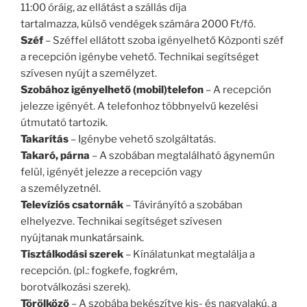
11:00 óráig, az ellátást a szállás díja
tartalmazza, külső vendégek számára 2000 Ft/fő.
Széf
– Széffel ellátott szoba igényelhető Központi széf
a recepción igénybe vehető. Technikai segítséget
szívesen nyújt a személyzet.
Szobához igényelhető (mobil)telefon
– A recepción
jelezze igényét. A telefonhoz többnyelvű kezelési
útmutató tartozik.
Takarítás
– Igénybe vehető szolgáltatás.
Takaró, párna
– A szobában megtalálható ágyneműn
felül, igényét jelezze a recepción vagy
a személyzetnél.
Televíziós csatornák
– Távirányító a szobában
elhelyezve. Technikai segítséget szívesen
nyújtanak munkatársaink.
Tisztálkodási szerek
– Kínálatunkat megtalálja a
recepción. (pl.: fogkefe, fogkrém,
borotválkozási szerek).
Törölköző
– A szobába bekészítve kis- és nagyalakú, a