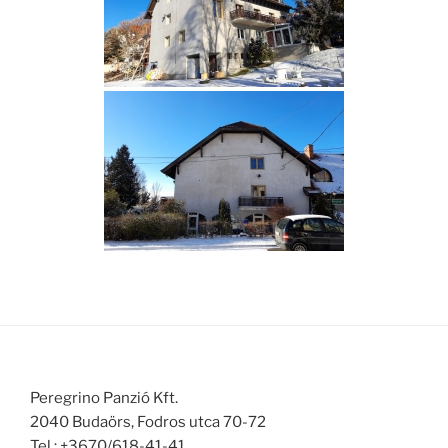
Peregrino Panzió Kft.
2040 Budaörs, Fodros utca 70-72
Tel.: +3670/618-41-41