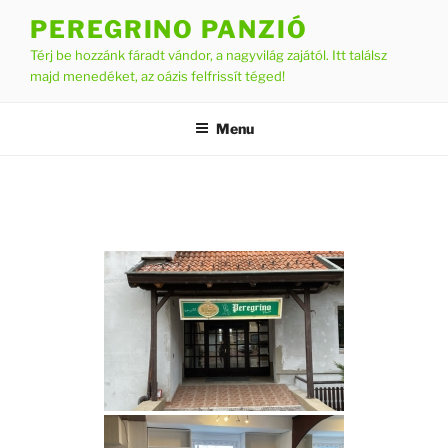
Skip
PEREGRINO PANZIÓ
to
Térj be hozzánk fáradt vándor, a nagyvilág zajától. Itt találsz
content
majd menedéket, az oázis felfrissít téged!
Menu